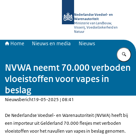
Naar de homepage van NVWA
Nederlandse Voedsel- en
Warenautoriteit
Ministerie van Landbouw,
Visserij, Voedselzekerheid en
Natuur
Home
Nieuws en media
Nieuws
Vu
NVWA neemt 70.000 verboden
vloeistoffen voor vapes in
beslag
Nieuwsbericht
19-05-2025 | 08:41
De Nederlandse Voedsel- en Warenautoriteit (NVWA) heeft bij
een importeur uit Gelderland 70.000 flesjes met verboden
vloeistoffen voor het navullen van vapes in beslag genomen.