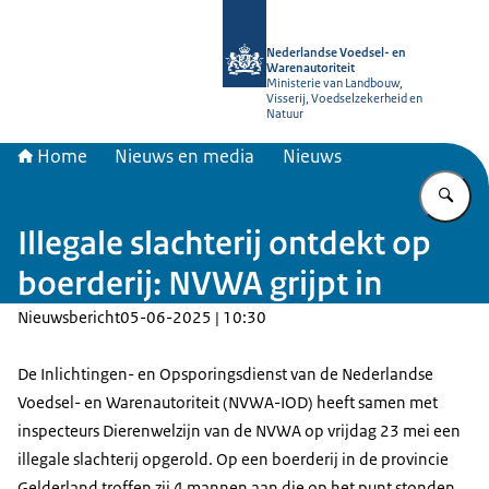
Naar de homepage van NVWA
Nederlandse Voedsel- en
Warenautoriteit
Ministerie van Landbouw,
Visserij, Voedselzekerheid en
Natuur
Home
Nieuws en media
Nieuws
Vu
Illegale slachterij ontdekt op
boerderij: NVWA grijpt in
Nieuwsbericht
05-06-2025 | 10:30
De Inlichtingen- en Opsporingsdienst van de Nederlandse
Voedsel- en Warenautoriteit (NVWA-IOD) heeft samen met
inspecteurs Dierenwelzijn van de NVWA op vrijdag 23 mei een
illegale slachterij opgerold. Op een boerderij in de provincie
Gelderland troffen zij 4 mannen aan die op het punt stonden