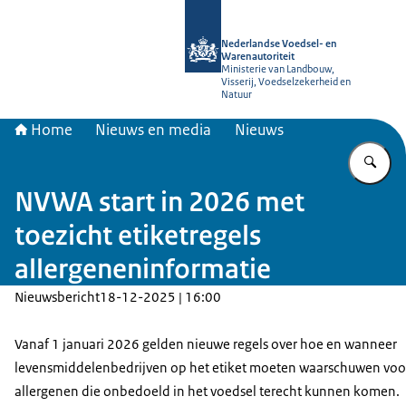
Naar de homepage van NVWA
Nederlandse Voedsel- en
Warenautoriteit
Ministerie van Landbouw,
Visserij, Voedselzekerheid en
Natuur
Home
Nieuws en media
Nieuws
Vu
NVWA start in 2026 met
toezicht etiketregels
allergeneninformatie
Nieuwsbericht
18-12-2025 | 16:00
Vanaf 1 januari 2026 gelden nieuwe regels over hoe en wanneer
levensmiddelenbedrijven op het etiket moeten waarschuwen voo
allergenen die onbedoeld in het voedsel terecht kunnen komen.