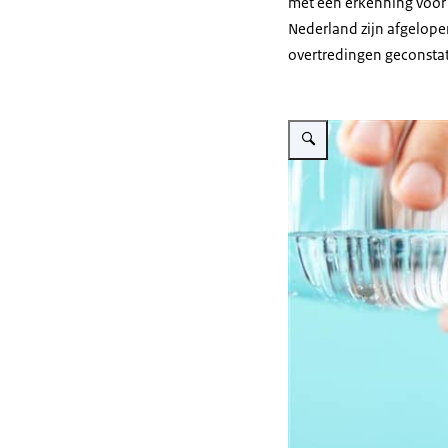
met een erkenning voor 
Nederland zijn afgelopen
overtredingen geconstat
Vergroot afbeelding Water w