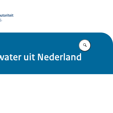
utoriteit
j,
Vul in wat u z
water uit Nederland