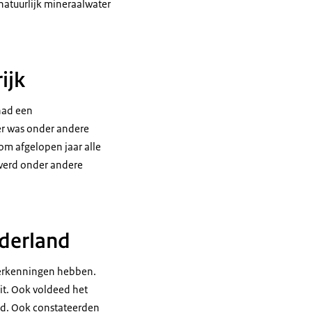
natuurlijk mineraalwater
ijk
had een
er was onder andere
om afgelopen jaar alle
 werd onder andere
ederland
 erkenningen hebben.
it. Ook voldeed het
eid. Ook constateerden