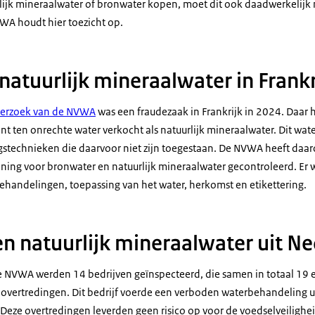
ijk mineraalwater of bronwater kopen, moet dit ook daadwerkelijk 
VWA houdt hier toezicht op.
natuurlijk mineraalwater in Frankr
derzoek van de NVWA
was een fraudezaak in Frankrijk in 2024. Daar 
 ten onrechte water verkocht als natuurlijk mineraalwater. Dit wat
stechnieken die daarvoor niet zijn toegestaan. De NVWA heeft daar
ning voor bronwater en natuurlijk mineraalwater gecontroleerd. Er
handelingen, toepassing van het water, herkomst en etikettering.
n natuurlijk mineraalwater uit N
de NVWA werden 14 bedrijven geïnspecteerd, die samen in totaal 19
f overtredingen. Dit bedrijf voerde een verboden waterbehandeling u
. Deze overtredingen leverden geen risico op voor de voedselveiligh