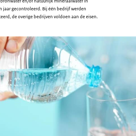
bronwater en/of natuurlijk mineraalwater in
 jaar gecontroleerd. Bij één bedrijf werden
eerd, de overige bedrijven voldoen aan de eisen.
ordt uit een plastic fles in een glas geschonken