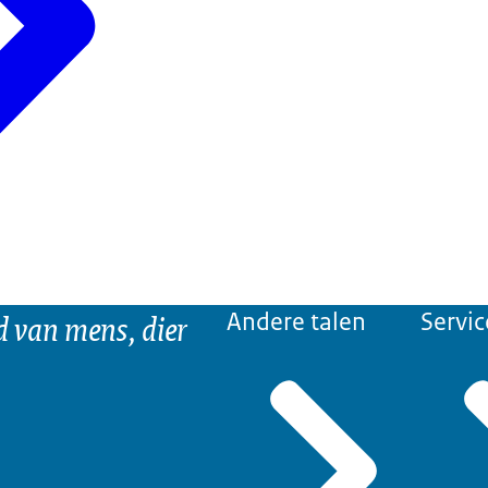
d van mens, dier
Andere talen
Servic