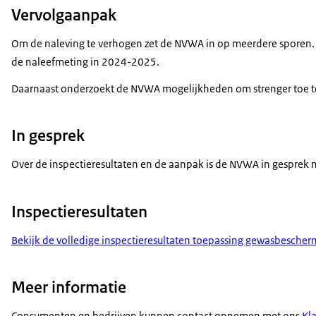
Vervolgaanpak
Om de naleving te verhogen zet de NVWA in op meerdere sporen. Va
de naleefmeting in 2024-2025.
Daarnaast onderzoekt de NVWA mogelijkheden om strenger toe te 
In gesprek
Over de inspectieresultaten en de aanpak is de NVWA in gesprek 
Inspectieresultaten
Bekijk de volledige inspectieresultaten toepassing gewasbesch
Meer informatie
Consumenten en bedrijven kunnen contact opnemen met ons
Kl