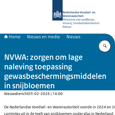
Naar de homepage van NVWA
Nederlandse Voedsel- en
Warenautoriteit
Ministerie van Landbouw,
Visserij, Voedselzekerheid en
Natuur
Home
Nieuws en media
Nieuws
Vu
NVWA: zorgen om lage
naleving toepassing
gewasbeschermingsmiddelen
in snijbloemen
Nieuwsbericht
03-02-2026 | 14:00
De Nederlandse Voedsel- en Warenautoriteit voerde in 2024 en 
controles uit in de teelt van snijbloemen onder glas in Nederland. 