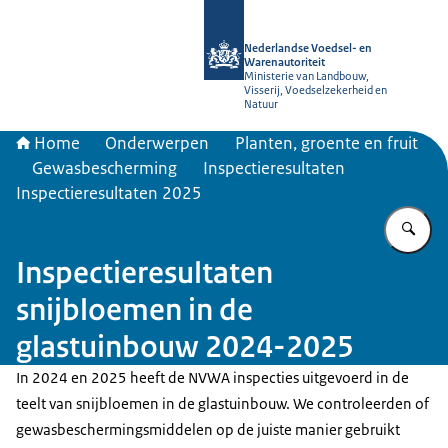
Naar de homepage van NVWA
Nederlandse Voedsel- en
Warenautoriteit
Ministerie van Landbouw,
Visserij, Voedselzekerheid en
Natuur
Home
Onderwerpen
Planten, groente en fruit
Gewasbescherming
Inspectieresultaten
Inspectieresultaten 2025
Vu
Inspectieresultaten
snijbloemen in de
glastuinbouw 2024-2025
In 2024 en 2025 heeft de NVWA inspecties uitgevoerd in de
teelt van snijbloemen in de glastuinbouw. We controleerden of
gewasbeschermingsmiddelen op de juiste manier gebruikt