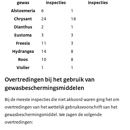
gewas
inspecties
inspecties
Alstoemeria
6
1
Chrysant
24
18
Dianthus
2
1
Eustoma
3
3
Freesia
11
3
Hydrangea
14
8
Roos
10
8
Violier
1
1
Overtredingen bij het gebruik van
gewasbeschermingsmiddelen
Bij de meeste inspecties die niet akkoord waren ging het om
overtredingen van het wettelijk gebruiksvoorschrift van het
gewasbeschermingsmiddel. We zagen de volgende
overtredingen: