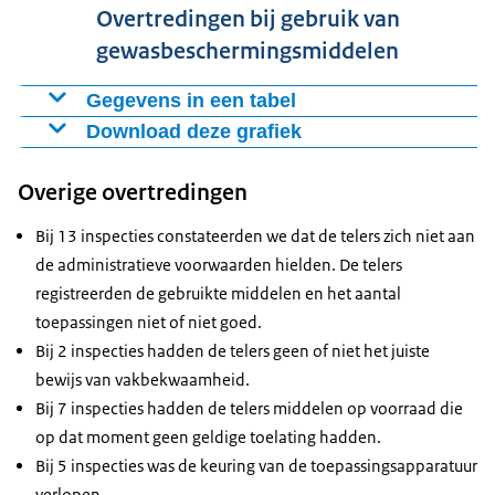
Overtredingen bij gebruik van
gewasbeschermingsmiddelen
Gegevens in een tabel
Download deze grafiek
Soort overtreding
Aantal
Onjuist gebruik
32
Figuur als PNG
Overige overtredingen
Niet toegelaten in de teelt
7
Download CSV-bestand
Niet toegelaten in de EU
1
Bij 13 inspecties constateerden we dat de telers zich niet aan
de administratieve voorwaarden hielden. De telers
registreerden de gebruikte middelen en het aantal
toepassingen niet of niet goed.
Bij 2 inspecties hadden de telers geen of niet het juiste
bewijs van vakbekwaamheid.
Bij 7 inspecties hadden de telers middelen op voorraad die
op dat moment geen geldige toelating hadden.
Bij 5 inspecties was de keuring van de toepassingsapparatuur
verlopen.