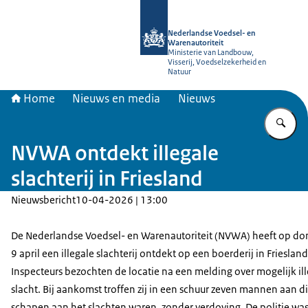
Naar de homepage van NVWA
Nederlandse Voedsel- en
Warenautoriteit
Ministerie van Landbouw,
Visserij, Voedselzekerheid en
Natuur
Home
Nieuws en media
Nieuws
Vu
NVWA ontdekt illegale
slachterij in Friesland
Nieuwsbericht
10-04-2026 | 13:00
De Nederlandse Voedsel- en Warenautoriteit (NVWA) heeft op d
9 april een illegale slachterij ontdekt op een boerderij in Friesland
Inspecteurs bezochten de locatie na een melding over mogelijk il
slacht. Bij aankomst troffen zij in een schuur zeven mannen aan d
schapen aan het slachten waren, zonder verdoving. De politie wa