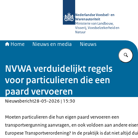
Naar de homepage van NVWA
Nederlandse Voedsel- en
Warenautoriteit
Ministerie van Landbouw,
Visserij, Voedselzekerheid en
Natuur
Home
Nieuws en media
Nieuws
Vu
NVWA verduidelijkt regels
voor particulieren die een
paard vervoeren
Nieuwsbericht
28-05-2026 | 15:30
Moeten particulieren die hun eigen paard vervoeren een
transportvergunning aanvragen, en ook voldoen aan andere eise
Europese Transportverordening? In de praktijk is dat niet altijd dui