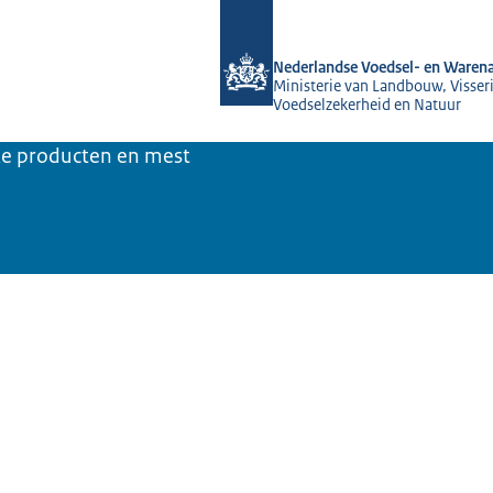
Naar de homepage van NVWA
Nederlandse Voedsel- en Warena
Ministerie van Landbouw, Visseri
Voedselzekerheid en Natuur
jke producten en mest