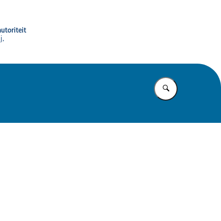
utoriteit
j,
Vul in wat u z