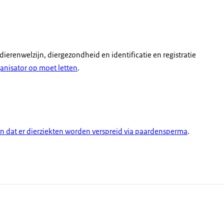
erenwelzijn, diergezondheid en identificatie en registratie
ganisator op moet letten
.
 dat er dierziekten worden verspreid via paardensperma
.