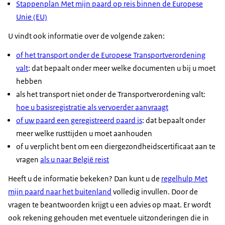
Stappenplan Met mijn paard op reis binnen de Europese
Unie (EU)
U vindt ook informatie over de volgende zaken:
of het transport onder de Europese Transportverordening
valt
: dat bepaalt onder meer welke documenten u bij u moet
hebben
als het transport niet onder de Transportverordening valt:
hoe u basisregistratie als vervoerder aanvraagt
of uw paard een geregistreerd paard is
: dat bepaalt onder
meer welke rusttijden u moet aanhouden
of u verplicht bent om een diergezondheidscertificaat aan te
vragen
als u naar België reist
Heeft u de informatie bekeken? Dan kunt u de
regelhulp Met
mijn paard naar het buitenland
volledig invullen. Door de
vragen te beantwoorden krijgt u een advies op maat. Er wordt
ook rekening gehouden met eventuele uitzonderingen die in