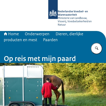
Naar de homepage van NVWA
Nederlandse Voedsel- en
Warenautoriteit
Ministerie van Landbouw,
Visserij, Voedselzekerheid en
Natuur
Home
Onderwerpen
Dieren, dierlijke
producten en mest
Paarden
Vu
Op reis met mijn paard