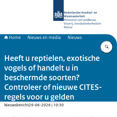
Naar de homepage van NVWA
Nederlandse Voedsel- en
Warenautoriteit
Ministerie van Landbouw,
Visserij, Voedselzekerheid en
Natuur
Home
Nieuws en media
Nieuws
Vu
Heeft u reptielen, exotische
vogels of handelt u in
beschermde soorten?
Controleer of nieuwe CITES-
regels voor u gelden
Nieuwsbericht
29-06-2026 | 10:30