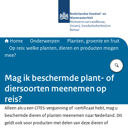
Naar de homepage van NVWA
Nederlandse Voedsel- en
Warenautoriteit
Ministerie van Landbouw,
Visserij, Voedselzekerheid en
Natuur
Home
Onderwerpen
Planten, groente en fruit
Op reis: welke planten, dieren en producten mogen
mee?
Vu
Mag ik beschermde plant- of
diersoorten meenemen op
reis?
Alleen als u een CITES-vergunning of -certificaat hebt, mag u
beschermde dieren of planten meenemen naar Nederland. Dit
geldt ook voor producten met delen van deze dieren of