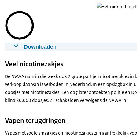
Downloaden
Video Recordvangst vapes
08-07-2026
00:00:28
mp4
56 MB
Veel nicotinezakjes
Download
De NVWA nam in die week ook 2 grote partijen nicotinezakjes in
verkoop daarvan is verboden in Nederland. In een opslagbox in 
doosjes met nicotinezakjes. Een dag later ontdekten politie en D
bijna 80.000 doosjes. Zij schakelden vervolgens de NVWA in.
Vapen terugdringen
Vapes met zoete smaakjes en nicotinezakjes zijn aantrekkelijk voo