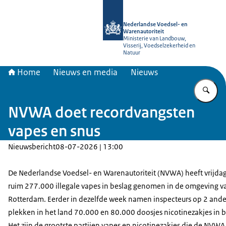
Naar de homepage van NVWA
Nederlandse Voedsel- en
Warenautoriteit
Ministerie van Landbouw,
Visserij, Voedselzekerheid en
Natuur
Home
Nieuws en media
Nieuws
Vu
NVWA doet recordvangsten
vapes en snus
Nieuwsbericht
08-07-2026 | 13:00
De Nederlandse Voedsel- en Warenautoriteit (NVWA) heeft vrijdag 
ruim 277.000 illegale vapes in beslag genomen in de omgeving v
Rotterdam. Eerder in dezelfde week namen inspecteurs op 2 and
plekken in het land 70.000 en 80.000 doosjes nicotinezakjes in b
Het zijn de grootste partijen vapes en nicotinezakjes die de NVWA