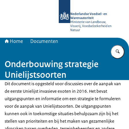
Naar de homepage van NVWA
Nederlandse Voedsel- en
Warenautoriteit
Ministerie van Landbouw,
Visserij, Voedselzekerheid en
Natuur
Home
Documenten
Vu
Onderbouwing strategie
Unielijstsoorten
Dit document is opgesteld voor discussies over de aanpak van
de eerste Unielijst invasieve exoten in 2016. Het bevat
uitgangspunten en informatie om een strategie te formuleren
voor de aanpak van Unielijstsoorten. De uitgangspunten
kunnen ook in toekomstige situaties behulpzaam zijn bij het
stellen van prioriteiten en bij het maken van gezamenlijke
afspraken tussen overheden, terreinbeheerders en andere