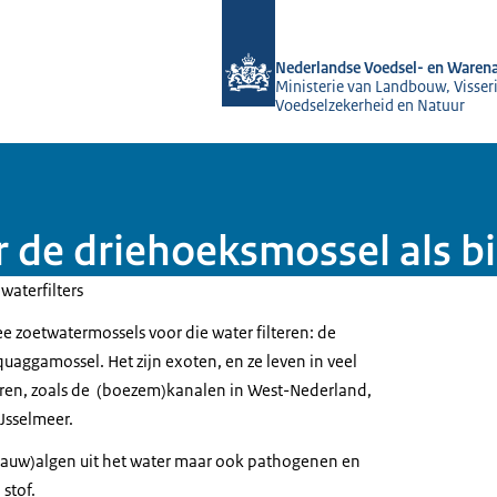
Naar de homepage van NVWA
Nederlandse Voedsel- en Warena
Ministerie van Landbouw, Visseri
Voedselzekerheid en Natuur
de driehoeksmossel als bio
waterfilters
 zoetwatermossels voor die water filteren: de
uaggamossel. Het zijn exoten, en ze leven in veel
ren, zoals de (boezem)kanalen in West-Nederland,
IJsselmeer.
blauw)algen uit het water maar ook pathogenen en
stof.