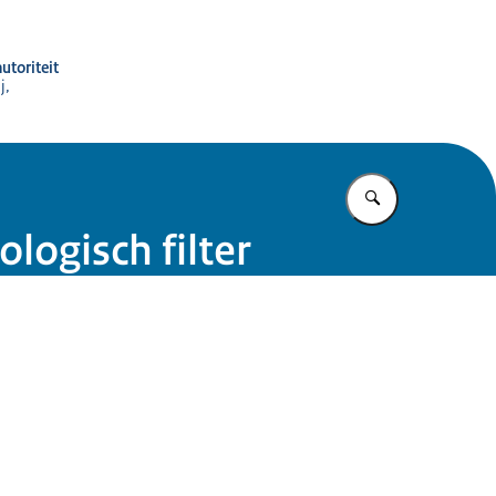
utoriteit
j,
Vul in wat u z
logisch filter