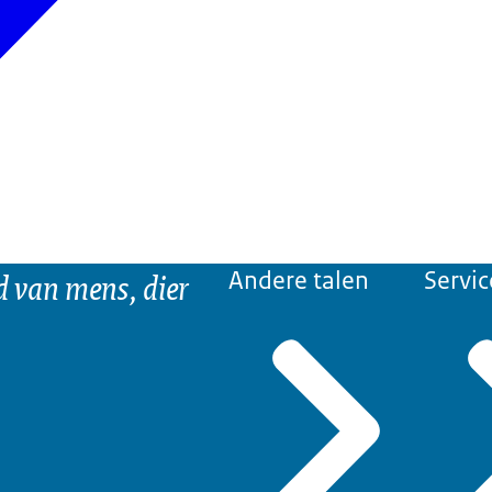
d van mens, dier
Andere talen
Servic