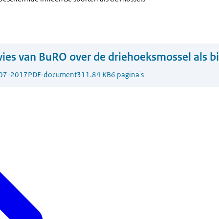
ies van BuRO over de driehoeksmossel als bio
07-2017
PDF-document
311.84 KB
6 pagina's