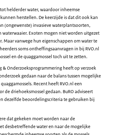
t tot helderder water, waardoor inheemse
unnen herstellen. De keerzijde is dat dit ook kan
an (ongewenste) invasieve waterplantsoorten,
en waterwaaier. Exoten mogen niet worden uitgezet
ur. Maar vanwege hun eigenschappen om water te
eheerders soms ontheffingsaanvragen in bij RVO.nl
ssel en de quaggamossel toch uit te zetten.
ng & Onderzoeksprogrammering heeft op verzoek
 onderzoek gedaan naar de balans tussen mogelijke
e quaggamossels. Recent heeft RVO.nl een
oor de driehoeksmossel gedaan. BuRO adviseert
n dezelfde beoordelingscriteria te gebruiken bij
ere dat gekeken moet worden naar de
het desbetreffende water en naar de mogelijke
 beschermde inheemse soorten als de mossels