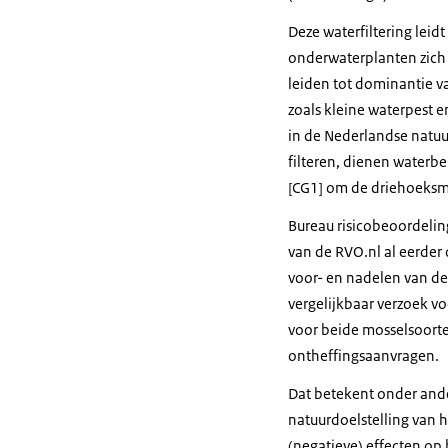
Deze waterfiltering leid
onderwaterplanten zich k
leiden tot dominantie v
zoals kleine waterpest 
in de Nederlandse natu
filteren, dienen waterb
[CG1] om de driehoeksmo
Bureau risicobeoordeli
van de RVO.nl al eerder
voor- en nadelen van d
vergelijkbaar verzoek v
voor beide mosselsoorte
ontheffingsaanvragen.
Dat betekent onder and
natuurdoelstelling van 
(negatieve) effecten op