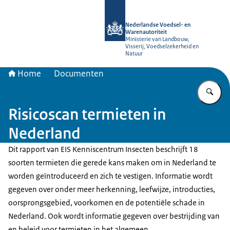
Naar de homepage van NVWA
Nederlandse Voedsel- en
Warenautoriteit
Ministerie van Landbouw,
Visserij, Voedselzekerheid en
Natuur
Home
Documenten
Vu
Risicoscan termieten in
Nederland
Dit rapport van EIS Kenniscentrum Insecten beschrijft 18
soorten termieten die gerede kans maken om in Nederland te
worden geïntroduceerd en zich te vestigen. Informatie wordt
gegeven over onder meer herkenning, leefwijze, introducties,
oorsprongsgebied, voorkomen en de potentiële schade in
Nederland. Ook wordt informatie gegeven over bestrijding van
en beleid voor termieten in het algemeen.