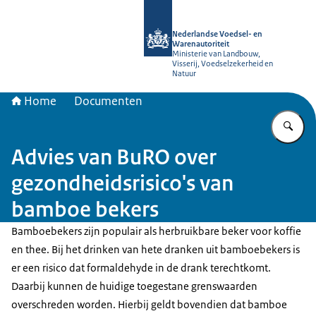
Naar de homepage van NVWA
Nederlandse Voedsel- en
Warenautoriteit
Ministerie van Landbouw,
Visserij, Voedselzekerheid en
Natuur
Home
Documenten
Vu
Advies van BuRO over
gezondheidsrisico's van
bamboe bekers
Bamboebekers zijn populair als herbruikbare beker voor koffie
en thee. Bij het drinken van hete dranken uit bamboebekers is
er een risico dat formaldehyde in de drank terechtkomt.
Daarbij kunnen de huidige toegestane grenswaarden
overschreden worden. Hierbij geldt bovendien dat bamboe