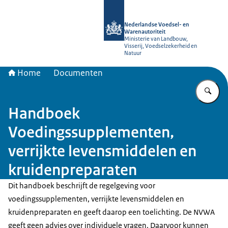
Naar de homepage van NVWA
Nederlandse Voedsel- en
Warenautoriteit
Ministerie van Landbouw,
Visserij, Voedselzekerheid en
Natuur
Home
Documenten
Vu
Handboek
Voedingssupplementen,
verrijkte levensmiddelen en
kruidenpreparaten
Dit handboek beschrijft de regelgeving voor
voedingssupplementen, verrijkte levensmiddelen en
kruidenpreparaten en geeft daarop een toelichting. De NVWA
geeft geen advies over individuele vragen. Daarvoor kunnen