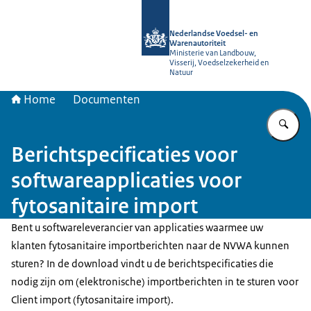
Naar de homepage van NVWA
Nederlandse Voedsel- en
Warenautoriteit
Ministerie van Landbouw,
Visserij, Voedselzekerheid en
Natuur
Home
Documenten
Vu
Berichtspecificaties voor
softwareapplicaties voor
fytosanitaire import
Bent u softwareleverancier van applicaties waarmee uw
klanten fytosanitaire importberichten naar de NVWA kunnen
sturen? In de download vindt u de berichtspecificaties die
nodig zijn om (elektronische) importberichten in te sturen voor
Client import (fytosanitaire import).