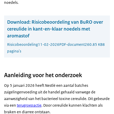
noedels.
Download:
Risicobeoordeling van BuRO over
cereulide in kant-en-klaar noedels met
aromastof
Risicobeoordeling
11-02-2026
PDF-document
260.85 KB
8
pagina's
Aanleiding voor het onderzoek
Op 5 januari 2026 heeft Nestlé een aantal batches
zuigelingenvoeding uit de handel gehaald vanwege de
aanwezigheid van het bacterieel toxine cereulide. Dit gebeurde
via een
terugroepactie
. Door cereulide kunnen klachten als
braken en diarree ontstaan.