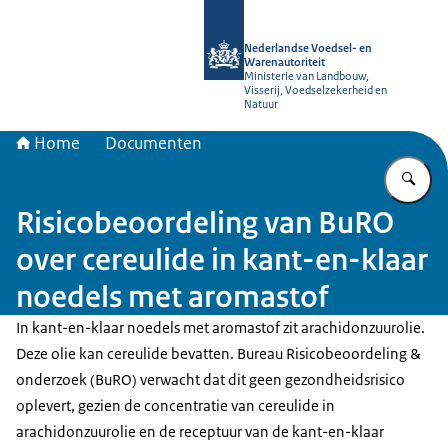
Naar de homepage van NVWA
Nederlandse Voedsel- en
Warenautoriteit
Ministerie van Landbouw,
Visserij, Voedselzekerheid en
Natuur
Home
Documenten
Vu
Risicobeoordeling van BuRO
over cereulide in kant-en-klaar
noedels met aromastof
In kant-en-klaar noedels met aromastof zit arachidonzuurolie.
Deze olie kan cereulide bevatten. Bureau Risicobeoordeling &
onderzoek (BuRO) verwacht dat dit geen gezondheidsrisico
oplevert, gezien de concentratie van cereulide in
arachidonzuurolie en de receptuur van de kant-en-klaar