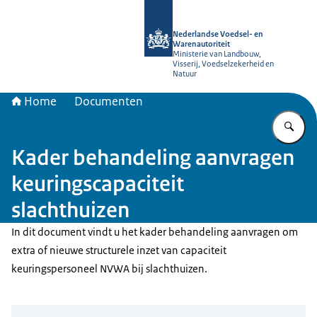
Naar de homepage van NVWA
Nederlandse Voedsel- en
Warenautoriteit
Ministerie van Landbouw,
Visserij, Voedselzekerheid en
Natuur
Home
Documenten
Vu
Kader behandeling aanvragen
keuringscapaciteit
slachthuizen
In dit document vindt u het kader behandeling aanvragen om
extra of nieuwe structurele inzet van capaciteit
keuringspersoneel NVWA bij slachthuizen.