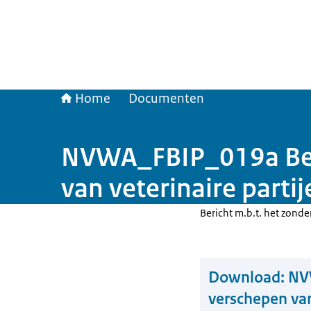
Home
Documenten
NVWA_FBIP_019a Beri
van veterinaire partij
Bericht m.b.t. het zond
Download:
NV
verschepen van