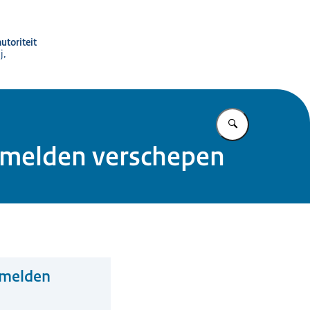
utoriteit
j,
Vul in wat u z
nmelden verschepen
nmelden