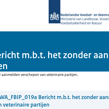
Naar de homepage van NVWA
Nederlandse Voedsel- en Warena
Ministerie van Landbouw, Visseri
Voedselzekerheid en Natuur
cht m.b.t. het zonder aa
en
er aanmelden verschepen van veterinaire partijen.
WA_FBIP_019a Bericht m.b.t. het zonder aa
 veterinaire partijen