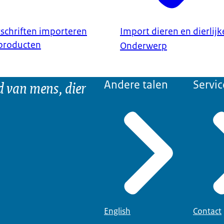
schriften importeren
Import dieren en dierlij
 producten
Onderwerp
d van mens, dier
Andere talen
Servic
English
Contact