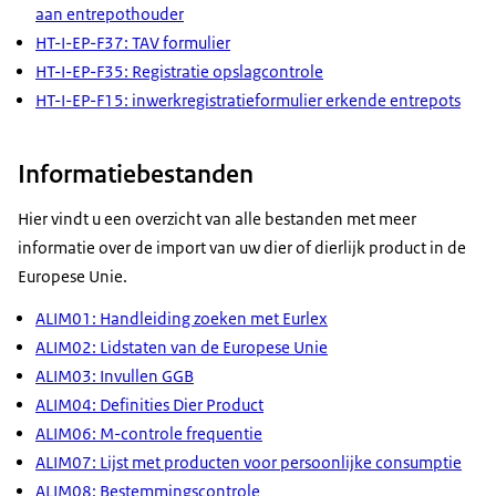
aan entrepothouder
HT-I-EP-F37: TAV formulier
HT-I-EP-F35: Registratie opslagcontrole
HT-I-EP-F15: inwerkregistratieformulier erkende entrepots
Informatiebestanden
Hier vindt u een overzicht van alle bestanden met meer
informatie over de import van uw dier of dierlijk product in de
Europese Unie.
ALIM01: Handleiding zoeken met Eurlex
ALIM02: Lidstaten van de Europese Unie
ALIM03: Invullen GGB
ALIM04: Definities Dier Product
ALIM06: M-controle frequentie
ALIM07: Lijst met producten voor persoonlijke consumptie
ALIM08: Bestemmingscontrole