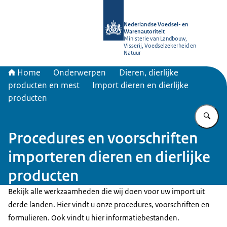
Naar de homepage van NVWA
Nederlandse Voedsel- en
Warenautoriteit
Ministerie van Landbouw,
Visserij, Voedselzekerheid en
Natuur
Home
Onderwerpen
Dieren, dierlijke
producten en mest
Import dieren en dierlijke
producten
Vu
Procedures en voorschriften
importeren dieren en dierlijke
producten
Bekijk alle werkzaamheden die wij doen voor uw import uit
derde landen. Hier vindt u onze procedures, voorschriften en
formulieren. Ook vindt u hier informatiebestanden.