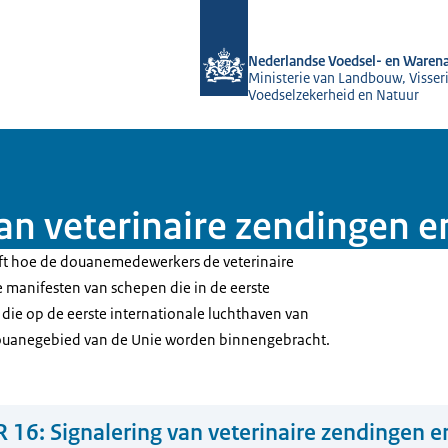
Naar de homepage van NVWA
Nederlandse Voedsel- en Warena
Ministerie van Landbouw, Visseri
Voedselzekerheid en Natuur
an veterinaire zendingen e
jft hoe de douanemedewerkers de veterinaire
de manifesten van schepen die in de eerste
 die op de eerste internationale luchthaven van
ouanegebied van de Unie worden binnengebracht.
 16: Signalering van veterinaire zendingen e