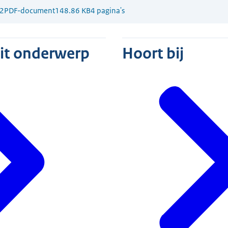
2
PDF-document
148.86 KB
4 pagina's
dit onderwerp
Hoort bij