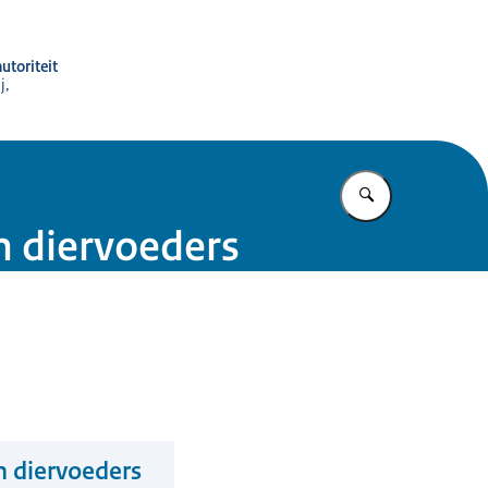
utoriteit
j,
Vul in wat u z
n diervoeders
n diervoeders