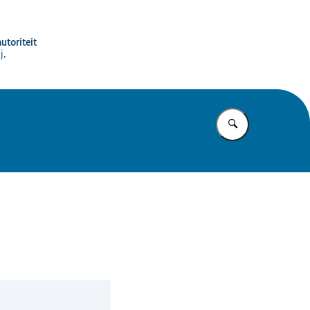
utoriteit
j,
Vul in wat u z