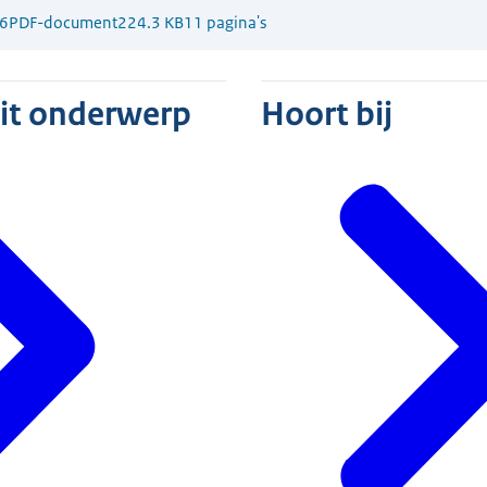
6
PDF-document
224.3 KB
11 pagina's
dit onderwerp
Hoort bij