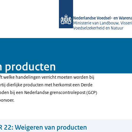
Naar de homepage van NVWA
Nederlandse Voedsel- en Warena
Ministerie van Landbouw, Visseri
Voedselzekerheid en Natuur
n producten
ft welke handelingen verricht moeten worden bij
rtij dierlijke producten met herkomst een Derde
oden bij een Nederlandse grenscontrolepost (GCP)
oorvoer.
 22: Weigeren van producten