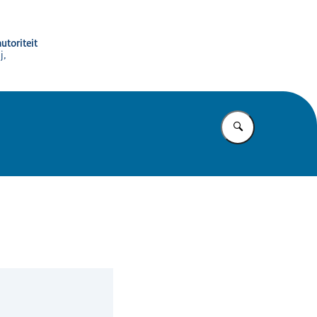
utoriteit
j,
Vul in wat u z