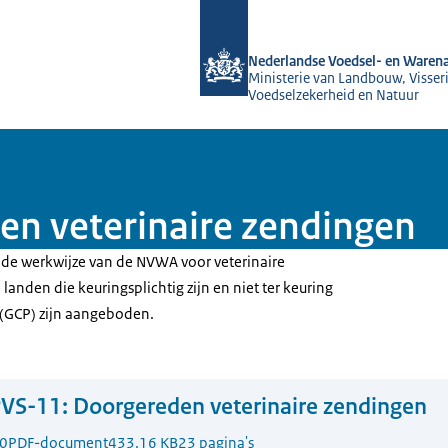
Naar de homepage van NVWA
Nederlandse Voedsel- en Warena
Ministerie van Landbouw, Visseri
Voedselzekerheid en Natuur
en veterinaire zendingen
ft de werkwijze van de NVWA voor veterinaire
 landen die keuringsplichtig zijn en niet ter keuring
t(GCP) zijn aangeboden.
VS-11: Doorgereden veterinaire zendingen
0
PDF-document
433.16 KB
23 pagina's