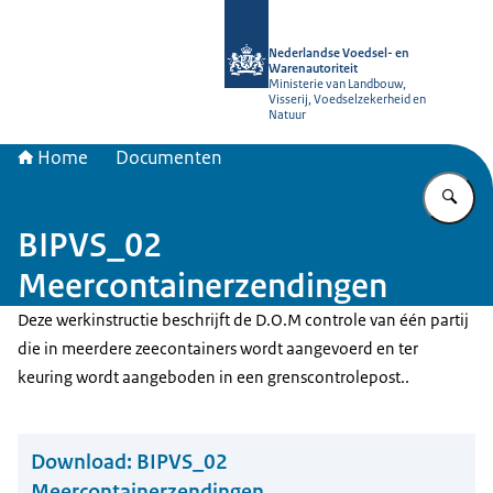
Naar de homepage van NVWA
Nederlandse Voedsel- en
Warenautoriteit
Ministerie van Landbouw,
Visserij, Voedselzekerheid en
Natuur
Home
Documenten
Vu
BIPVS_02
Meercontainerzendingen
Deze werkinstructie beschrijft de D.O.M controle van één partij
die in meerdere zeecontainers wordt aangevoerd en ter
keuring wordt aangeboden in een grenscontrolepost..
Download:
BIPVS_02
Meercontainerzendingen