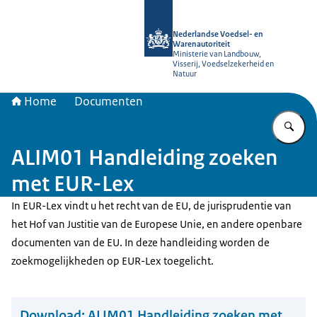
Naar de homepage van NVWA
Nederlandse Voedsel- en
Warenautoriteit
Ministerie van Landbouw,
Visserij, Voedselzekerheid en
Natuur
Home
Documenten
Vu
ALIM01 Handleiding zoeken
met EUR-Lex
In EUR-Lex vindt u het recht van de EU, de jurisprudentie van
het Hof van Justitie van de Europese Unie, en andere openbare
documenten van de EU. In deze handleiding worden de
zoekmogelijkheden op EUR-Lex toegelicht.
Download:
ALIM01 Handleiding zoeken met