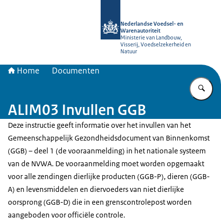
Naar de homepage van NVWA
Nederlandse Voedsel- en
Warenautoriteit
Ministerie van Landbouw,
Visserij, Voedselzekerheid en
Natuur
Home
Documenten
Vu
ALIM03 Invullen GGB
Deze instructie geeft informatie over het invullen van het
Gemeenschappelijk Gezondheidsdocument van Binnenkomst
(GGB) – deel 1 (de vooraanmelding) in het nationale systeem
van de NVWA. De vooraanmelding moet worden opgemaakt
voor alle zendingen dierlijke producten (GGB-P), dieren (GGB-
A) en levensmiddelen en diervoeders van niet dierlijke
oorsprong (GGB-D) die in een grenscontrolepost worden
aangeboden voor officiële controle.