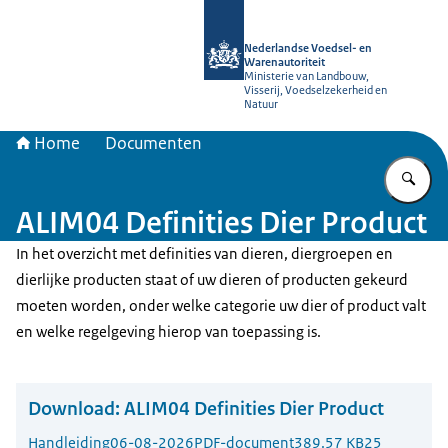
Naar de homepage van NVWA
Nederlandse Voedsel- en
Warenautoriteit
Ministerie van Landbouw,
Visserij, Voedselzekerheid en
Natuur
Home
Documenten
Vu
ALIM04 Definities Dier Product
In het overzicht met definities van dieren, diergroepen en
dierlijke producten staat of uw dieren of producten gekeurd
moeten worden, onder welke categorie uw dier of product valt
en welke regelgeving hierop van toepassing is.
Download:
ALIM04 Definities Dier Product
Handleiding
06-08-2026
PDF-document
389.57 KB
25