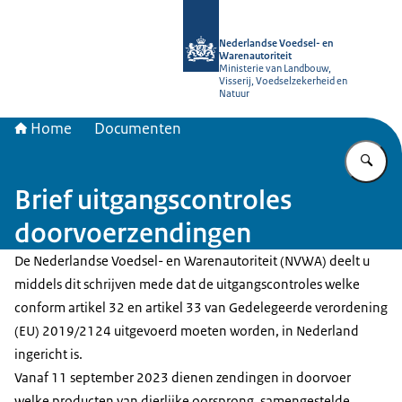
Naar de homepage van NVWA
Nederlandse Voedsel- en
Warenautoriteit
Ministerie van Landbouw,
Visserij, Voedselzekerheid en
Natuur
Home
Documenten
Vu
Brief uitgangscontroles
doorvoerzendingen
De Nederlandse Voedsel- en Warenautoriteit (NVWA) deelt u
middels dit schrijven mede dat de uitgangscontroles welke
conform artikel 32 en artikel 33 van Gedelegeerde verordening
(EU) 2019/2124 uitgevoerd moeten worden, in Nederland
ingericht is.
Vanaf 11 september 2023 dienen zendingen in doorvoer
welke producten van dierlijke oorsprong, samengestelde