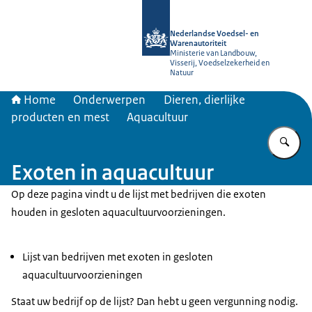
Naar de homepage van NVWA
Nederlandse Voedsel- en
Warenautoriteit
Ministerie van Landbouw,
Visserij, Voedselzekerheid en
Natuur
Home
Onderwerpen
Dieren, dierlijke
producten en mest
Aquacultuur
Vu
Exoten in aquacultuur
Op deze pagina vindt u de lijst met bedrijven die exoten
houden in gesloten aquacultuurvoorzieningen.
Lijst van bedrijven met exoten in gesloten
aquacultuurvoorzieningen
Staat uw bedrijf op de lijst? Dan hebt u geen vergunning nodig.