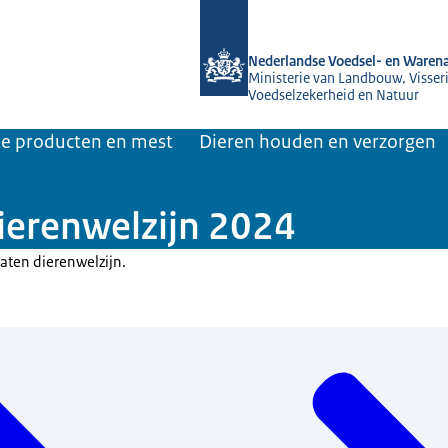
Naar de homepage van NVWA
Nederlandse Voedsel- en Warena
Ministerie van Landbouw, Visseri
Voedselzekerheid en Natuur
jke producten en mest
Dieren houden en verzorgen
dierenwelzijn 2024
taten dierenwelzijn.