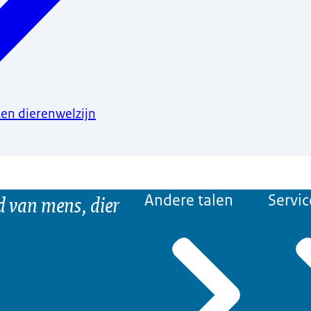
ten dierenwelzijn
d van mens, dier
Andere talen
Servic