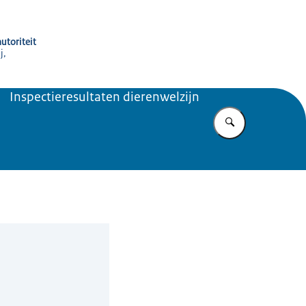
utoriteit
j,
Inspectieresultaten dierenwelzijn
Vul in wat u z