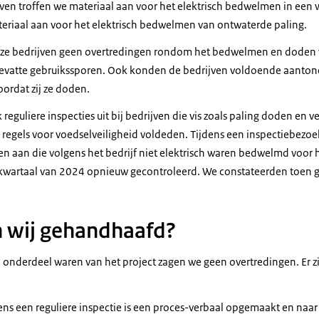
jven troffen we materiaal aan voor het elektrisch bedwelmen in een 
teriaal aan voor het elektrisch bedwelmen van ontwaterde paling.
eze bedrijven geen overtredingen rondom het bedwelmen en doden 
vatte gebruikssporen. Ook konden de bedrijven voldoende aantonen 
ordat zij ze doden.
eguliere inspecties uit bij bedrijven die vis zoals paling doden en 
e regels voor voedselveiligheid voldeden. Tijdens een inspectiebezo
gen aan die volgens het bedrijf niet elektrisch waren bedwelmd voo
ste kwartaal van 2024 opnieuw gecontroleerd. We constateerden toen 
 wij gehandhaafd?
ie onderdeel waren van het project zagen we geen overtredingen. Er 
dens een reguliere inspectie is een proces-verbaal opgemaakt en naa