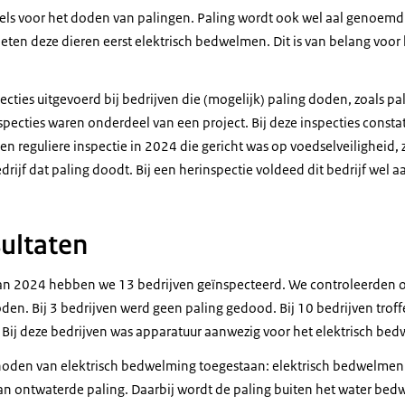
els voor het doden van palingen. Paling wordt ook wel aal genoemd.
en deze dieren eerst elektrisch bedwelmen. Dit is van belang voor 
cties uitgevoerd bij bedrijven die (mogelijk) paling doden, zoals p
nspecties waren onderdeel van een project. Bij deze inspecties cons
en reguliere inspectie in 2024 die gericht was op voedselveiligheid,
drijf dat paling doodt. Bij een herinspectie voldeed dit bedrijf wel a
sultaten
 van 2024 hebben we 13 bedrijven geïnspecteerd. We controleerden of
en. Bij 3 bedrijven werd geen paling gedood. Bij 10 bedrijven troff
 Bij deze bedrijven was apparatuur aanwezig voor het elektrisch be
hoden van elektrisch bedwelming toegestaan: elektrisch bedwelmen
n ontwaterde paling. Daarbij wordt de paling buiten het water be