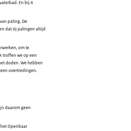
waterbad. En bij 4
van paling. De
dat zij palingen altijd
verwerken, om te
ek troffen we op een
r het doden. We hebben
geen overtredingen.
zijn daarom geen
r het Openbaar