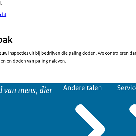
d.
icht
.
pak
uw inspecties uit bij bedrijven die paling doden. We controleren dan
men en doden van paling naleven.
d van mens, dier
Andere talen
Servic