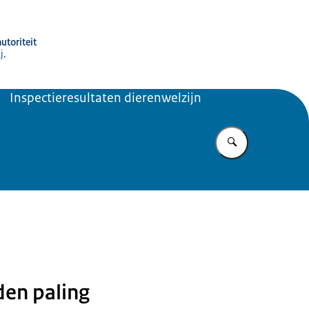
utoriteit
j,
Inspectieresultaten dierenwelzijn
Vul in wat u z
4
den paling