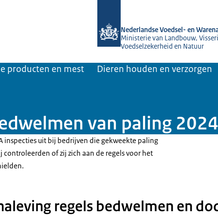
Naar de homepage van NVWA
Nederlandse Voedsel- en Warena
Ministerie van Landbouw, Visseri
Voedselzekerheid en Natuur
jke producten en mest
Dieren houden en verzorgen
bedwelmen van paling 202
inspecties uit bij bedrijven die gekweekte paling
controleerden of zij zich aan de regels voor het
ielden.
: naleving regels bedwelmen en do