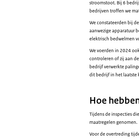
stroomstoot. Bij 6 bedri
bedrijven troffen we ma
We constateerden bij d
aanwezige apparatuur be
elektrisch bedwelmen vo
We voerden in 2024 ook r
controleren of zij aan d
bedrijf verwerkte palin
dit bedrijf in het laat
Hoe hebben
Tijdens de inspecties d
maatregelen genomen.
Voor de overtreding tij