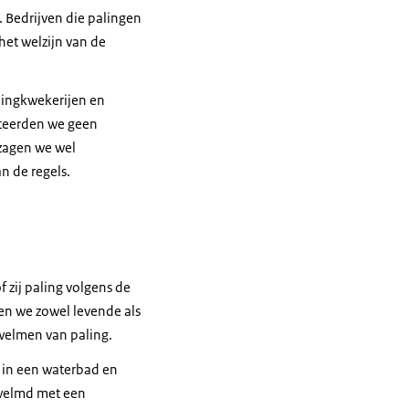
 Bedrijven die palingen
het welzijn van de
alingkwekerijen en
tateerden we geen
 zagen we wel
an de regels.
 zij paling volgens de
en we zowel levende als
dwelmen van paling.
 in een waterbad en
dwelmd met een