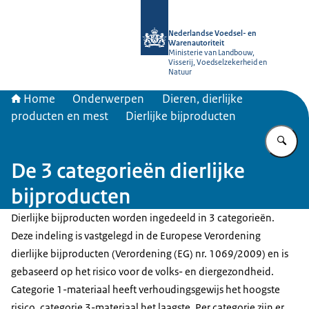
Naar de homepage van NVWA
Nederlandse Voedsel- en
Warenautoriteit
Ministerie van Landbouw,
Visserij, Voedselzekerheid en
Natuur
Home
Onderwerpen
Dieren, dierlijke
producten en mest
Dierlijke bijproducten
Vu
De 3 categorieën dierlijke
bijproducten
Dierlijke bijproducten worden ingedeeld in 3 categorieën.
Deze indeling is vastgelegd in de Europese Verordening
dierlijke bijproducten (Verordening (EG) nr. 1069/2009) en is
gebaseerd op het risico voor de volks- en diergezondheid.
Categorie 1-materiaal heeft verhoudingsgewijs het hoogste
risico, categorie 3-materiaal het laagste. Per categorie zijn er