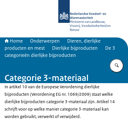
Naar de homepage van NVWA
Nederlandse Voedsel- en
Warenautoriteit
Ministerie van Landbouw,
Visserij, Voedselzekerheid en
Natuur
Home
Onderwerpen
Dieren, dierlijke
producten en mest
Dierlijke bijproducten
De 3
categorieën dierlijke bijproducten
Vu
Categorie 3-materiaal
In artikel 10 van de Europese Verordening dierlijke
bijproducten (Verordening EG nr. 1069/2009) staat welke
dierlijke bijproducten categorie 3-materiaal zijn. Artikel 14
schrijft voor op welke manier categorie 3-materiaal kan
worden gebruikt, verwerkt of verwijderd.