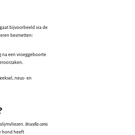
gaat bijvoorbeeld via de
ieren besmetten:
ing na een vroeggeboorte
veroorzaken.
peeksel, neus- en
?
slijmvliezen.
Brucella canis
e hond heeft