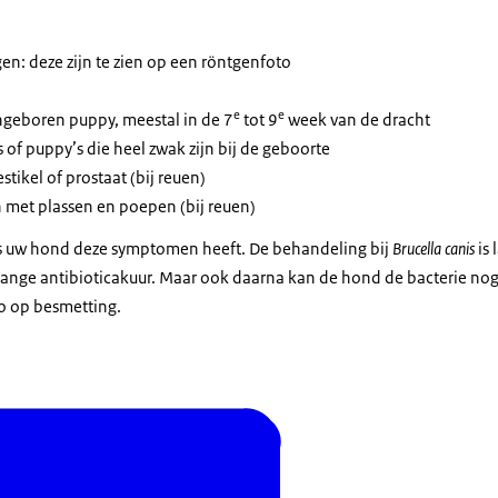
n
en: deze zijn te zien op een röntgenfoto
e
e
ongeboren puppy, meestal in de 7
tot 9
week van de dracht
f puppy’s die heel zwak zijn bij de geboorte
estikel of prostaat (bij reuen)
 met plassen en poepen (bij reuen)
ls uw hond deze symptomen heeft. De behandeling bij
Brucella canis
is 
ange antibioticakuur. Maar ook daarna kan de hond de bacterie nog b
co op besmetting.