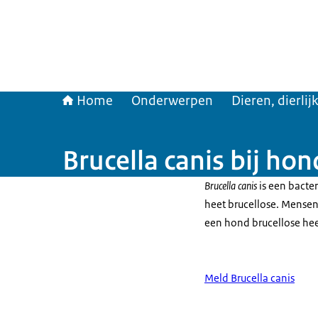
Home
Onderwerpen
Dieren, dierli
Brucella canis bij ho
Brucella canis
is een bacte
heet brucellose. Mensen
een hond brucellose heeft
Meld Brucella canis