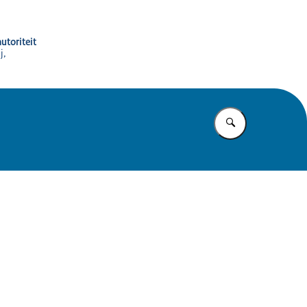
utoriteit
j,
Vul in wat u z