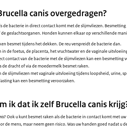
rucella canis overgedragen?
de bacterie in direct contact komt met de slijmvliezen. Besmetting 
of de geslachtsorganen. Honden kunnen elkaar op verschillende man
n besmet tijdens het dekken. De reu verspreidt de bacterie dan.
ën in de foetus, de placenta, het vruchtwater en de vaginale uitvloei
ct contact van de bacterie met de slijmvliezen kan een besmetting 
s de dracht of via de moedermelk besmet raken.
 de slijmvliezen met vaginale uitvloeiing tijdens loopsheid, urine, s
lasting kan een besmetting veroorzaken.
ik dat ik zelf Brucella canis krijg
nis
? Ook u kunt besmet raken als de bacterie in contact komt met uw 
voor de mens, maar neem geen risico. Was uw handen goed nadat u d