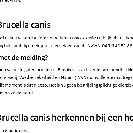
n het RIVM.
rucella canis
of u dat uw hond geïnfecteerd is met
Brucella canis
? Of blijkt dit uit 
ij het Landelijk meldpunt dierziekten van de NVWA: 045-546 31 88. D
 met de melding?
en wij in de gaten houden of
Brucella canis
zich verder verspreidt in N
w, Visserij, Voedselzekerheid en Natuur (LVVN) aanvullende maatre
 dit moment is dat niet zo. Het is nu geen bestrijdingsplichtige dierz
uder van de hond.
Brucella canis herkennen bij een h
van
Brucella canis
: