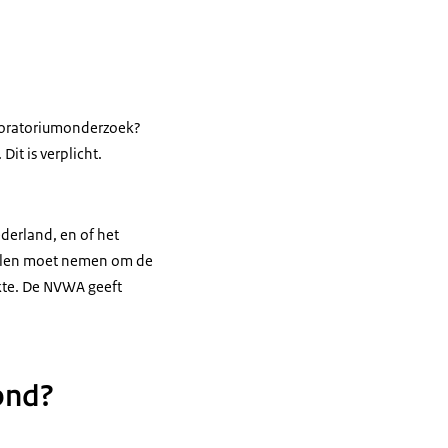
laboratoriumonderzoek?
it is verplicht.
ederland, en of het
gelen moet nemen om de
iekte. De NVWA geeft
ond?