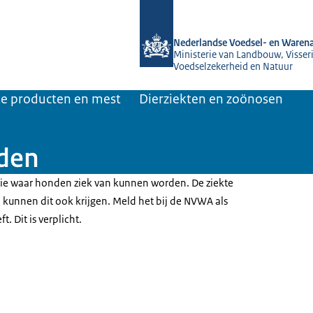
Naar de homepage van NVWA
Nederlandse Voedsel- en Warena
Ministerie van Landbouw, Visseri
Voedselzekerheid en Natuur
jke producten en mest
Dierziekten en zoönosen
nden
rie waar honden ziek van kunnen worden. De ziekte
 kunnen dit ook krijgen. Meld het bij de NVWA als
. Dit is verplicht.