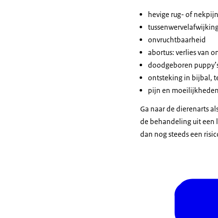
hevige rug- of nekpij
tussenwervelafwijking
onvruchtbaarheid
abortus: verlies van 
doodgeboren puppy’s o
ontsteking in bijbal, t
pijn en moeilijkheden
Ga naar de dierenarts a
de behandeling uit een l
dan nog steeds een risi