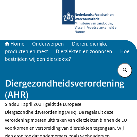
Naar de homepage van NVWA
Nederlandse Voedsel- en
Warenautoriteit
Ministerie van Landbouw,
Visserij, Voedselzekerheid en
Natuur
Home
Onderwerpen
Dieren, dierlijke
producten en mest
Dierziekten en zoönosen
Hoe
bestrijden wij een dierziekte?
Vu
Diergezondheidsverordening
(AHR)
Sinds 21 april 2021 geldt de Europese
Diergezondheidsverordening (AHR). De regels uit deze
verordening moeten uitbraken van dierziekten binnen de EU
voorkomen en verspreiding van dierziekten tegengaan. Wij
zien erop toe dat ondernemers, zoals veehouders en