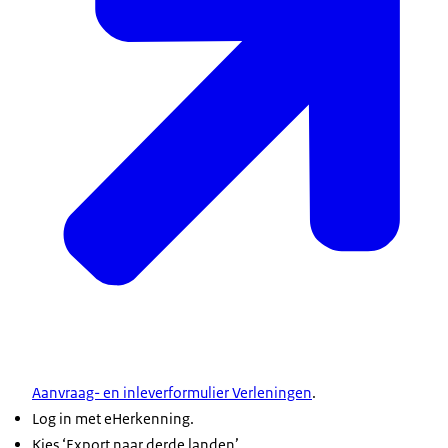
Aanvraag- en inleverformulier Verleningen
.
Log in met eHerkenning.
Kies ‘Export naar derde landen’.