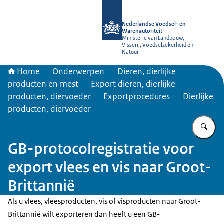
Naar de homepage van NVWA
Nederlandse Voedsel- en
Warenautoriteit
Ministerie van Landbouw,
Visserij, Voedselzekerheid en
Natuur
Home
Onderwerpen
Dieren, dierlijke
producten en mest
Export dieren, dierlijke
producten, diervoeder
Exportprocedures
Dierlijke
producten, diervoeder
Vu
GB-protocolregistratie voor
export vlees en vis naar Groot-
Brittannië
Als u vlees, vleesproducten, vis of visproducten naar Groot-
Brittannië wilt exporteren dan heeft u een GB-