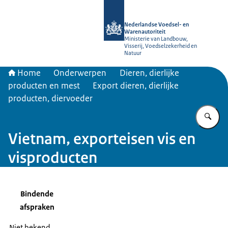
Naar de homepage van NVWA
Nederlandse Voedsel- en
Warenautoriteit
Ministerie van Landbouw,
Visserij, Voedselzekerheid en
Natuur
Home
Onderwerpen
Dieren, dierlijke
producten en mest
Export dieren, dierlijke
producten, diervoeder
Vu
Vietnam, exporteisen vis en
visproducten
Bindende
afspraken
Niet bekend