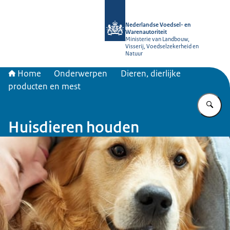
Naar de homepage van NVWA
Nederlandse Voedsel- en
Warenautoriteit
Ministerie van Landbouw,
Visserij, Voedselzekerheid en
Natuur
Home
Onderwerpen
Dieren, dierlijke
producten en mest
Vu
Huisdieren houden