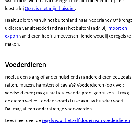
Wat u moet weten als u uw eigen huisdier meeneemt op reis
leest u bij
Op reis met mijn huisdier
.
Haalt u dieren vanuit het buitenland naar Nederland? Of brengt
u dieren vanuit Nederland naar het buitenland? Bij
import en
export
van dieren heeft u met verschillende wettelijke regels te
maken.
Voederdieren
Heeft u een slang of ander huisdier dat andere dieren eet, zoals
ratten, muizen, hamsters of cavia's? Voederdieren (ook wel:
voedseldieren) mag u niet als levende prooi gebruiken. U mag
de dieren wel zelf doden voordat u ze aan uw huisdier voert.
Dat mag alleen onder strenge voorwaarden.
Lees meer over de
regels voor het zelf doden van voederdieren
.