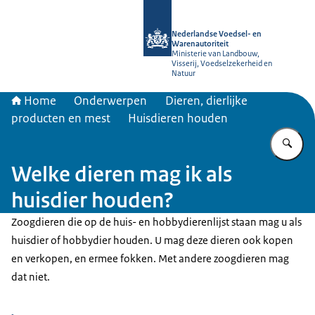
Naar de homepage van NVWA
Nederlandse Voedsel- en
Warenautoriteit
Ministerie van Landbouw,
Visserij, Voedselzekerheid en
Natuur
Home
Onderwerpen
Dieren, dierlijke
producten en mest
Huisdieren houden
Vu
Welke dieren mag ik als
huisdier houden?
Zoogdieren die op de huis- en hobbydierenlijst staan mag u als
huisdier of hobbydier houden. U mag deze dieren ook kopen
en verkopen, en ermee fokken. Met andere zoogdieren mag
dat niet.