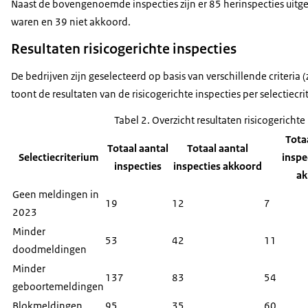
Naast de bovengenoemde inspecties zijn er 85 herinspecties uitg
waren en 39 niet akkoord.
Resultaten risicogerichte inspecties
De bedrijven zijn geselecteerd op basis van verschillende criteria 
toont de resultaten van de risicogerichte inspecties per selectiecri
Tabel 2. Overzicht resultaten risicogerichte
Tota
Totaal aantal
Totaal aantal
Selectiecriterium
inspe
inspecties
inspecties akkoord
ak
Geen meldingen in
19
12
7
2023
Minder
53
42
11
doodmeldingen
Minder
137
83
54
geboortemeldingen
Blokmeldingen
95
35
60