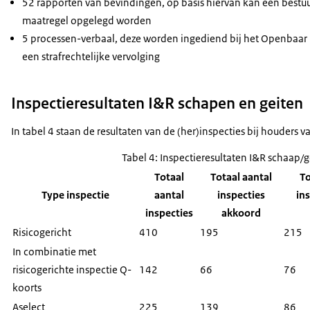
52 rapporten van bevindingen, op basis hiervan kan een bestuu
maatregel opgelegd worden
5 processen-verbaal, deze worden ingediend bij het Openbaar 
een strafrechtelijke vervolging
Inspectieresultaten I&R schapen en geiten
In tabel 4 staan de resultaten van de (her)inspecties bij houders 
Tabel 4: Inspectieresultaten I&R schaap/
Totaal
Totaal aantal
To
Type inspectie
aantal
inspecties
ins
inspecties
akkoord
Risicogericht
410
195
215
In combinatie met
risicogerichte inspectie Q-
142
66
76
koorts
Aselect
225
139
86