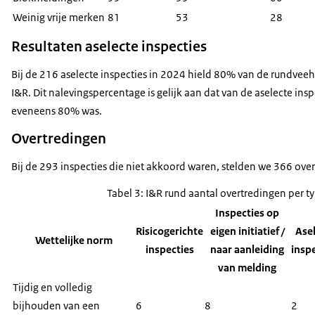
Weinig vrije merken
81
53
28
Resultaten aselecte inspecties
Bij de 216 aselecte inspecties in 2024 hield 80% van de rundveeh
I&R. Dit nalevingspercentage is gelijk aan dat van de aselecte ins
eveneens 80% was.
Overtredingen
Bij de 293 inspecties die niet akkoord waren, stelden we 366 overt
Tabel 3: I&R rund aantal overtredingen per t
Inspecties op
Risicogerichte
eigen initiatief /
Ase
Wettelijke norm
inspecties
naar aanleiding
insp
van melding
Tijdig en volledig
bijhouden van een
6
8
2