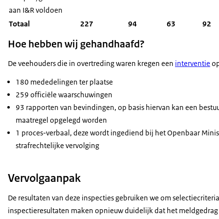
aan I&R voldoen
Totaal
227
94
63
92
Hoe hebben wij gehandhaafd?
De veehouders die in overtreding waren kregen een
interventie
op
180 mededelingen ter plaatse
259 officiële waarschuwingen
93 rapporten van bevindingen, op basis hiervan kan een bestuu
maatregel opgelegd worden
1 proces-verbaal, deze wordt ingediend bij het Openbaar Minist
strafrechtelijke vervolging
Vervolgaanpak
De resultaten van deze inspecties gebruiken we om selectiecriteria
inspectieresultaten maken opnieuw duidelijk dat het meldgedrag