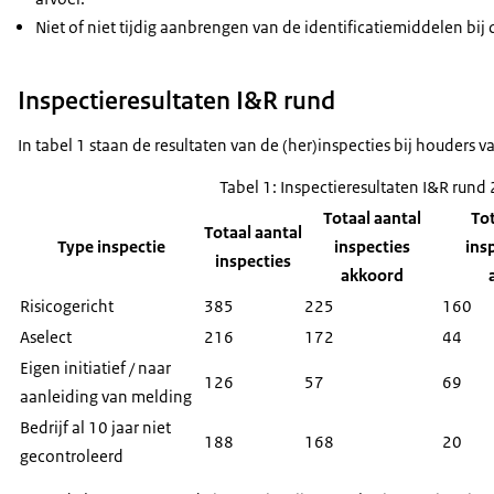
Niet of niet tijdig aanbrengen van de identificatiemiddelen bij 
Inspectieresultaten I&R rund
In tabel 1 staan de resultaten van de (her)inspecties bij houders 
Tabel 1: Inspectieresultaten I&R rund
Totaal aantal
Tot
Totaal aantal
Type inspectie
inspecties
insp
inspecties
akkoord
Risicogericht
385
225
160
Aselect
216
172
44
Eigen initiatief / naar
126
57
69
aanleiding van melding
Bedrijf al 10 jaar niet
188
168
20
gecontroleerd