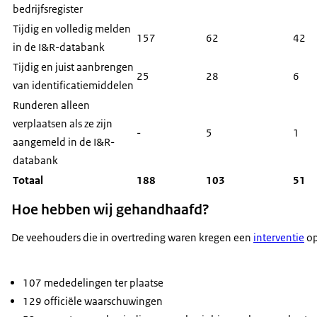
bedrijfsregister
Tijdig en volledig melden
157
62
42
in de I&R-databank
Tijdig en juist aanbrengen
25
28
6
van identificatiemiddelen
Runderen alleen
verplaatsen als ze zijn
-
5
1
aangemeld in de I&R-
databank
Totaal
188
103
51
Hoe hebben wij gehandhaafd?
De veehouders die in overtreding waren kregen een
interventie
op
107 mededelingen ter plaatse
129 officiële waarschuwingen