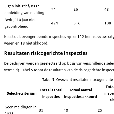
Eigen initiatief/ naar
74
26
48
aanleiding van melding
Bedrijf 10 jaar niet
424
316
108
gecontroleerd
Naast de bovengenoemde inspecties zijn er 112 herinspecties ui
waren en 18 niet akkoord.
Resultaten risicogerichte inspecties
De bedrijven werden geselecteerd op basis van verschillende select
vermeld). Tabel 5 toont de resultaten van de risicogerichte inspect
Tabel 5. Overzicht resultaten risicogerichte
Tota
Totaal aantal
Totaal aantal
Selectiecriterium
inspe
inspecties
inspecties akkoord
ak
Geen meldingen in
35
10
25
2023