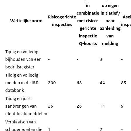
in
op eigen
combinatie
initiatief /
Risicogerichte
Ase
Wettelijke norm
met risico-
naar
inspecties
insp
gerichte
aanleiding
inspectie
van
Q-koorts
melding
Tijdig en volledig
bijhouden van een
-
-
3
-
bedrijfsregister
Tijdig en volledig
melden in de I&R
200
68
44
83
databank
Tijdig en juist
aanbrengen van
26
26
14
9
identificatiemiddelen
Verplaatsen van
schapen/geiten die
1
-
2
-