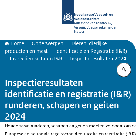
Naar de homepage van NVWA
Nederlandse Voedsel- en
Warenautoriteit
Ministerie van Landbouw,
Visserij, Voedselzekerheid en
Natuur
Home
Onderwerpen
Dieren, dierlijke
producten en mest
Identificatie en Registratie (I&R)
Inspectieresultaten I&R
Inspectieresultaten 2024
Vu
Inspectieresultaten
identificatie en registratie (I&R)
runderen, schapen en geiten
2024
Houders van runderen, schapen en geiten moeten voldoen aan d
Europese en nationale regels voor identificatie en registratie (I&R)