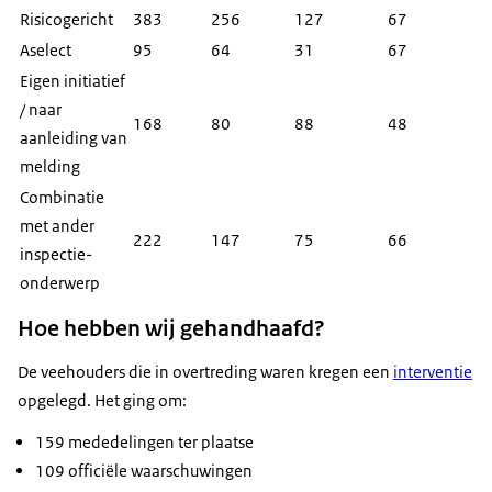
Risicogericht
383
256
127
67
Aselect
95
64
31
67
Eigen initiatief
/ naar
168
80
88
48
aanleiding van
melding
Combinatie
met ander
222
147
75
66
inspectie-
onderwerp
Hoe hebben wij gehandhaafd?
De veehouders die in overtreding waren kregen een
interventie
opgelegd. Het ging om:
159 mededelingen ter plaatse
109 officiële waarschuwingen