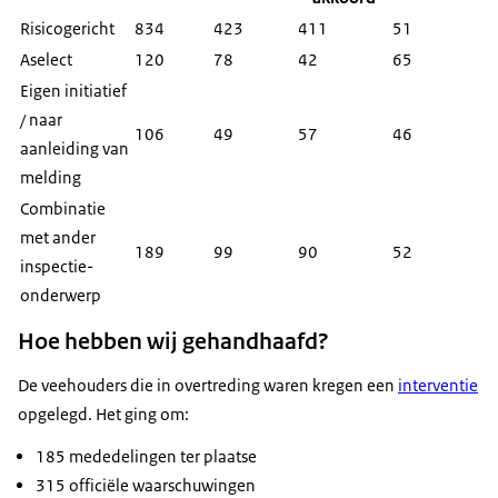
Risicogericht
834
423
411
51
Aselect
120
78
42
65
Eigen initiatief
/ naar
106
49
57
46
aanleiding van
melding
Combinatie
met ander
189
99
90
52
inspectie-
onderwerp
Hoe hebben wij gehandhaafd?
De veehouders die in overtreding waren kregen een
interventie
opgelegd. Het ging om:
185 mededelingen ter plaatse
315 officiële waarschuwingen