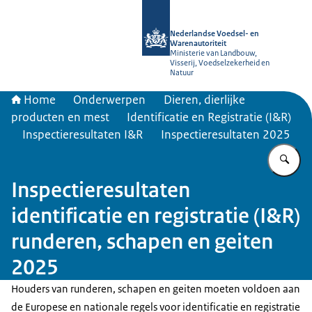
Naar de homepage van NVWA
Nederlandse Voedsel- en
Warenautoriteit
Ministerie van Landbouw,
Visserij, Voedselzekerheid en
Natuur
Home
Onderwerpen
Dieren, dierlijke
producten en mest
Identificatie en Registratie (I&R)
Inspectieresultaten I&R
Inspectieresultaten 2025
Vu
Inspectieresultaten
identificatie en registratie (I&R)
runderen, schapen en geiten
2025
Houders van runderen, schapen en geiten moeten voldoen aan
de Europese en nationale regels voor identificatie en registratie