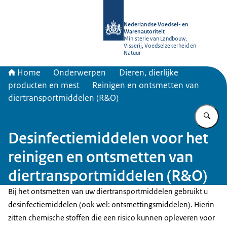
Naar de homepage van NVWA
Nederlandse Voedsel- en
Warenautoriteit
Ministerie van Landbouw,
Visserij, Voedselzekerheid en
Natuur
Home
Onderwerpen
Dieren, dierlijke
producten en mest
Reinigen en ontsmetten van
diertransportmiddelen (R&O)
Vu
Desinfectiemiddelen voor het
reinigen en ontsmetten van
diertransportmiddelen (R&O)
Bij het ontsmetten van uw diertransportmiddelen gebruikt u
desinfectiemiddelen (ook wel: ontsmettingsmiddelen). Hierin
zitten chemische stoffen die een risico kunnen opleveren voor