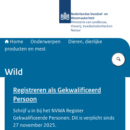
Naar de homepage van NVWA
Nederlandse Voedsel- en
Warenautoriteit
Ministerie van Landbouw,
Visserij, Voedselzekerheid en
Natuur
Home
Onderwerpen
Dieren, dierlijke
producten en mest
Vu
Wild
Beeld: © PureBudget
Registreren als Gekwalificeerd
Persoon
Schrijf u in bij het NVWA Register
Gekwalificeerde Personen. Dit is verplicht sinds
27 november 2025.