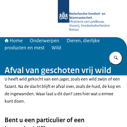
Naar de homepage van NVWA
Nederlandse Voedsel- en
Warenautoriteit
Ministerie van Landbouw,
Visserij, Voedselzekerheid en
Natuur
Home
Onderwerpen
Dieren, dierlijke
producten en mest
Wild
Vu
Afval van geschoten vrij wild
U heeft wild gekocht van een jager, zoals een wild zwijn of een
fazant. Na de slacht blijft er afval over, zoals de huid, de kop en
de ingewanden. Waar laat u dit dan? Lees hier wat u ermee
kunt doen.
Bent u een particulier of een