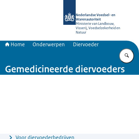
Naar de homepage van NVWA
Nederlandse Voedsel- en
Warenautoriteit
Ministerie van Landbouw,
Visserij, Voedselzekerheid en
Natuur
Home
Onderwerpen
Diervoeder
Vu
Gemedicineerde diervoeders
Beeld: © PureBudget
Menu
Voor diervoederbedrijven