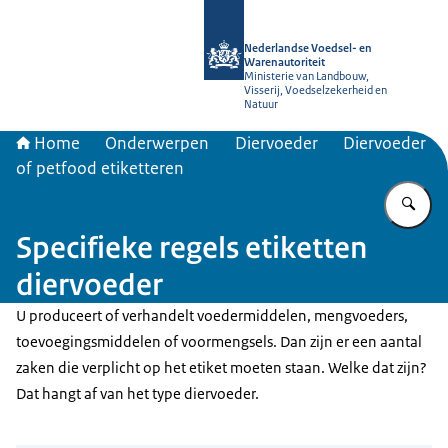
Naar de homepage van NVWA
Nederlandse Voedsel- en
Warenautoriteit
Ministerie van Landbouw,
Visserij, Voedselzekerheid en
Natuur
Home
Onderwerpen
Diervoeder
Diervoeder
of petfood etiketteren
Vu
Specifieke regels etiketten
diervoeder
U produceert of verhandelt voedermiddelen, mengvoeders,
toevoegingsmiddelen of voormengsels. Dan zijn er een aantal
zaken die verplicht op het etiket moeten staan. Welke dat zijn?
Dat hangt af van het type diervoeder.