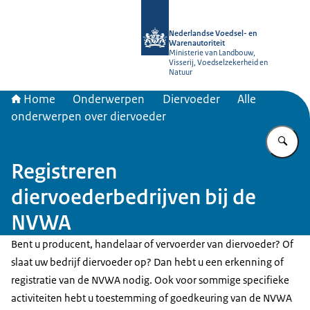
Naar de homepage van NVWA
Nederlandse Voedsel- en
Warenautoriteit
Ministerie van Landbouw,
Visserij, Voedselzekerheid en
Natuur
Home
Onderwerpen
Diervoeder
Alle
onderwerpen over diervoeder
Vu
Registreren
diervoederbedrijven bij de
NVWA
Bent u producent, handelaar of vervoerder van diervoeder? Of
slaat uw bedrijf diervoeder op? Dan hebt u een erkenning of
registratie van de NVWA nodig. Ook voor sommige specifieke
activiteiten hebt u toestemming of goedkeuring van de NVWA